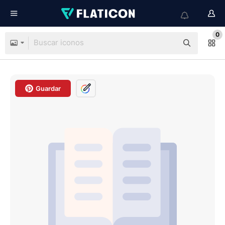
0
Guardar