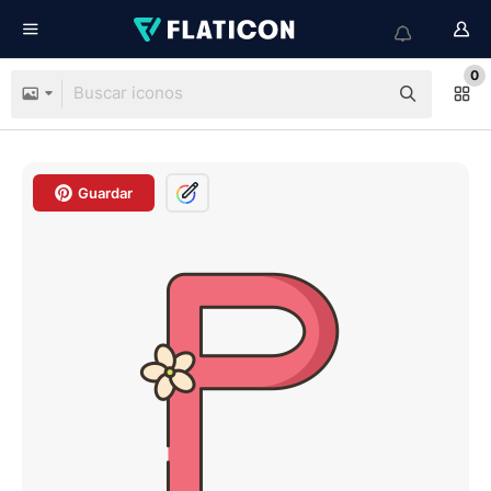
0
Guardar