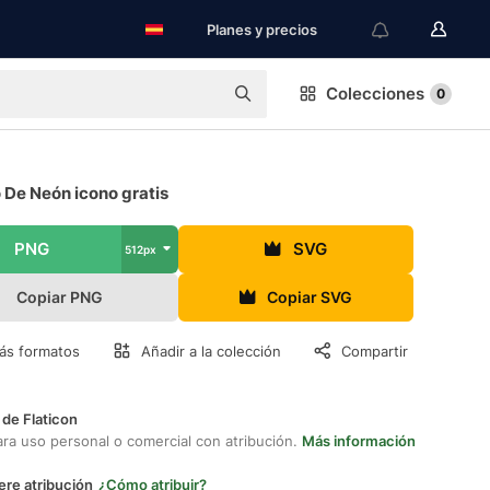
Planes y precios
Colecciones
0
 De Neón icono gratis
PNG
SVG
512px
Copiar PNG
Copiar SVG
ás formatos
Añadir a la colección
Compartir
 de Flaticon
ara uso personal o comercial con atribución.
Más información
ere atribución
¿Cómo atribuir?