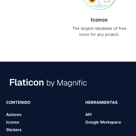
Iconos
The largest database of free
icons for any project.
CONTENIDO
HERRAMIENTAS
Autores
API
Iconos
Google Workspace
Stickers