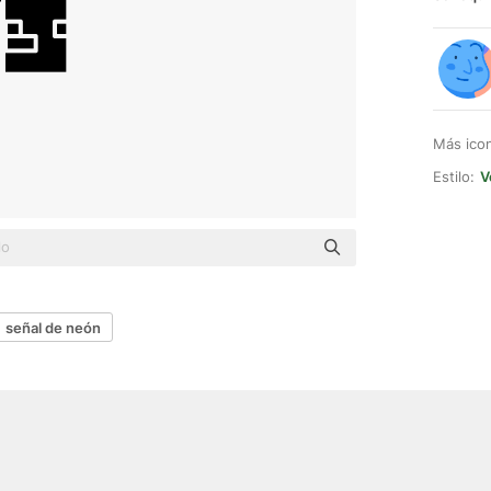
Más ico
Estilo:
V
señal de neón