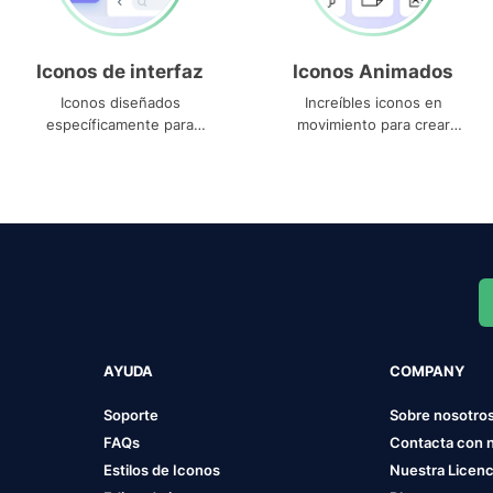
Iconos de interfaz
Iconos Animados
Iconos diseñados
Increíbles iconos en
específicamente para
movimiento para crear
interfaces
proyectos dinámicos
AYUDA
COMPANY
Soporte
Sobre nosotro
FAQs
Contacta con 
Estilos de Iconos
Nuestra Licenc