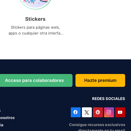
Stickers
Stickers para páginas web,
apps o cualquier otra interfaz
que necesites
Acceso para colaboradores
Hazte premium
REDES SOCIALES
s
nosotros
Consigue recursos exclusivos
ia
directamente en tu email