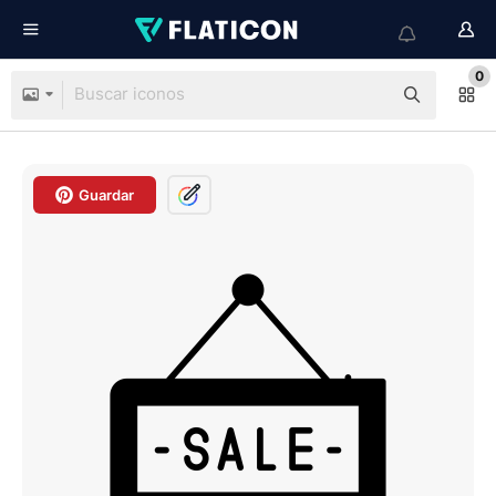
0
Guardar