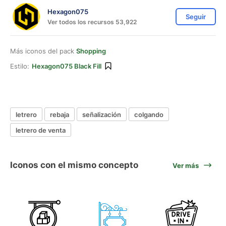
Hexagon075
Seguir
Ver todos los recursos 53,922
Más iconos del pack
Shopping
Estilo:
Hexagon075 Black Fill
letrero
rebaja
señalización
colgando
letrero de venta
Iconos con el mismo concepto
Ver más