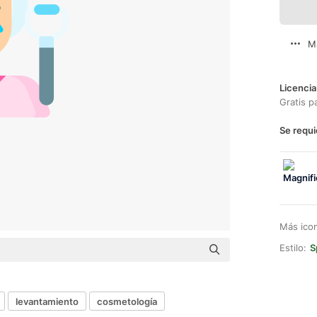
M
Licencia
Gratis p
Se requi
Más ico
Estilo:
S
levantamiento
cosmetología