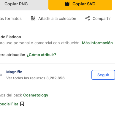
Copiar PNG
Copiar SVG
ás formatos
Añadir a la colección
Compartir
 de Flaticon
ara uso personal o comercial con atribución.
Más información
ere atribución
¿Cómo atribuir?
Magnific
Seguir
Ver todos los recursos 3,282,856
nos del pack
Cosmetology
pecial Flat