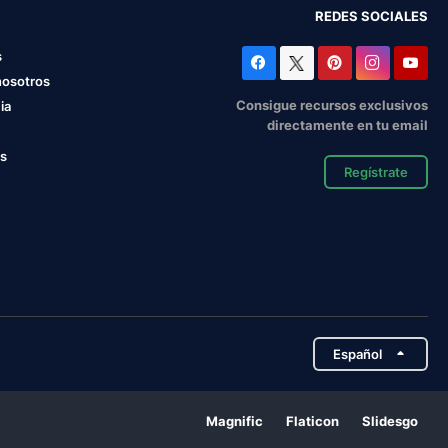
REDES SOCIALES
s
nosotros
Consigue recursos exclusivos
ia
directamente en tu email
os
Regístrate
Español
Magnific
Flaticon
Slidesgo