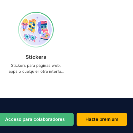
Stickers
Stickers para páginas web,
apps o cualquier otra interfaz
que necesites
Acceso para colaboradores
Hazte premium