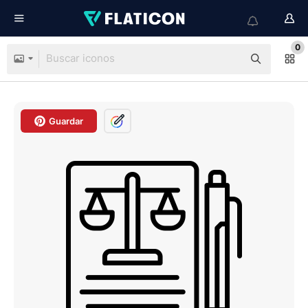
0
Guardar