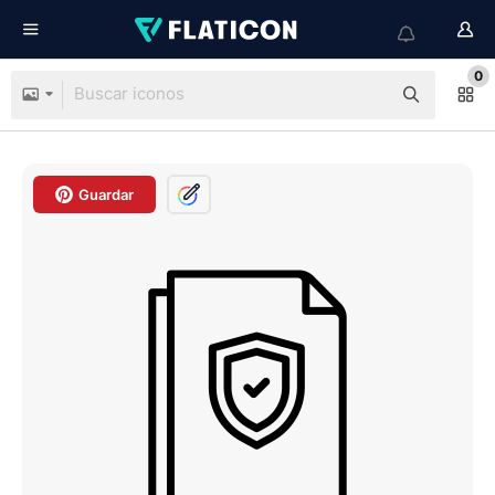
0
Guardar