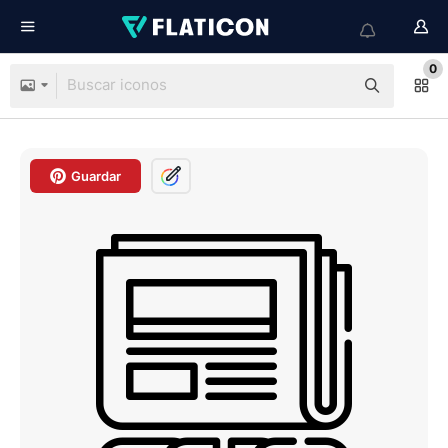
0
Guardar