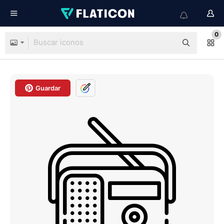
0
Guardar