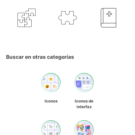
Buscar en otras categorías
Iconos
Iconos de
interfaz