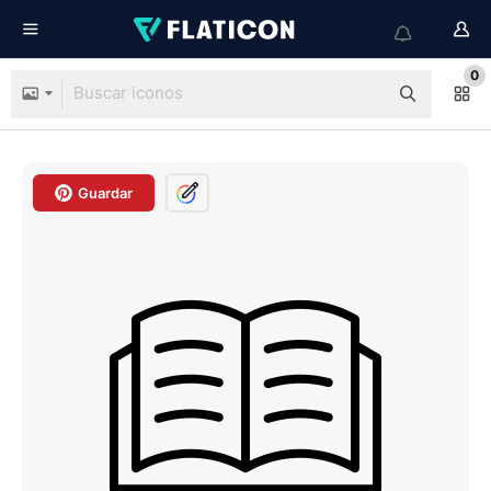
0
Guardar