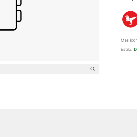
Más ico
Estilo:
D