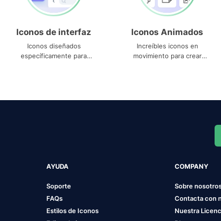
Iconos de interfaz
Iconos Animados
Iconos diseñados
Increíbles iconos en
específicamente para
movimiento para crear
interfaces
proyectos dinámicos
AYUDA
COMPANY
Soporte
Sobre nosotro
FAQs
Contacta con 
Estilos de Iconos
Nuestra Licenc