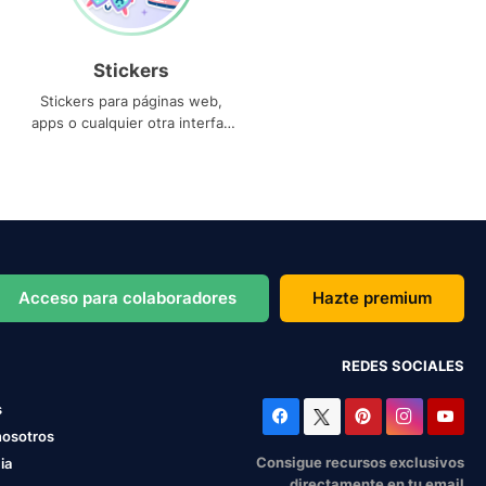
Stickers
Stickers para páginas web,
apps o cualquier otra interfaz
que necesites
Acceso para colaboradores
Hazte premium
REDES SOCIALES
s
nosotros
Consigue recursos exclusivos
ia
directamente en tu email