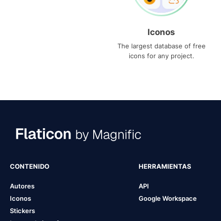
Iconos
The largest database of free
icons for any project.
CONTENIDO
HERRAMIENTAS
Autores
API
Iconos
Google Workspace
Stickers