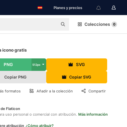
Planes y precios
Colecciones
0
 icono gratis
PNG
SVG
512px
Copiar PNG
Copiar SVG
ás formatos
Añadir a la colección
Compartir
 de Flaticon
ara uso personal o comercial con atribución.
Más información
ere atribución
¿Cómo atribuir?