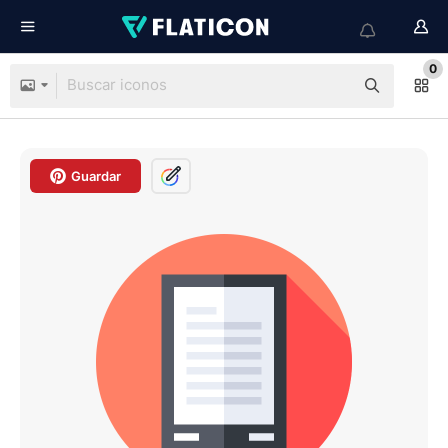
0
Guardar