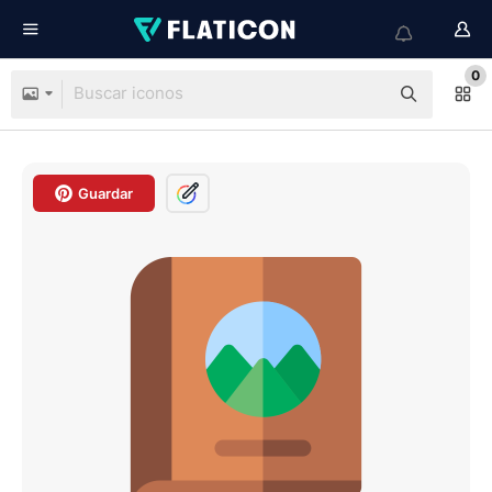
0
Guardar