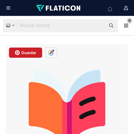
0
Guardar