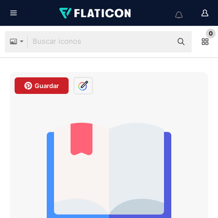
0
Guardar