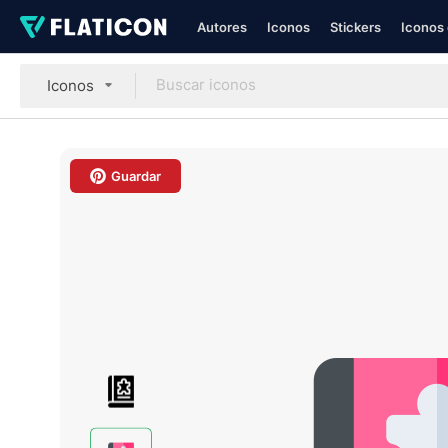
Autores
Iconos
Stickers
Iconos 
Iconos
Guardar