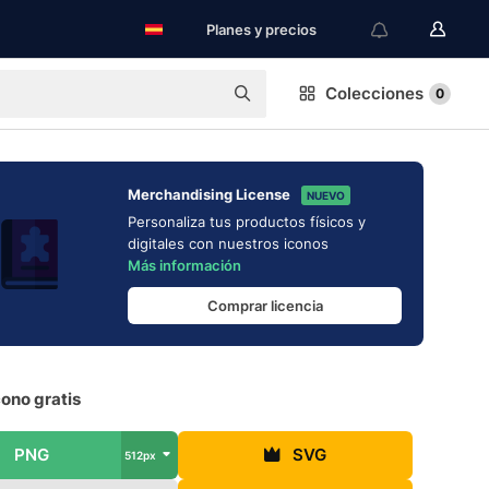
Planes y precios
Colecciones
0
Merchandising License
NUEVO
Personaliza tus productos físicos y
digitales con nuestros iconos
Más información
Comprar licencia
cono gratis
PNG
SVG
512px