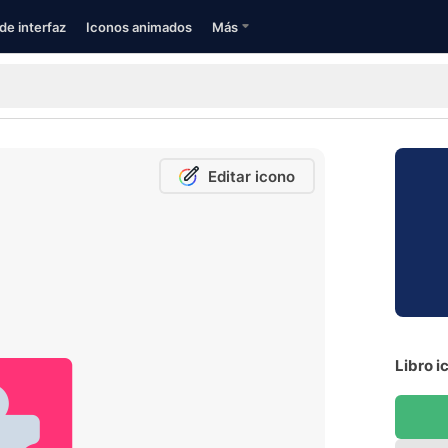
de interfaz
Iconos animados
Más
Editar icono
Libro i