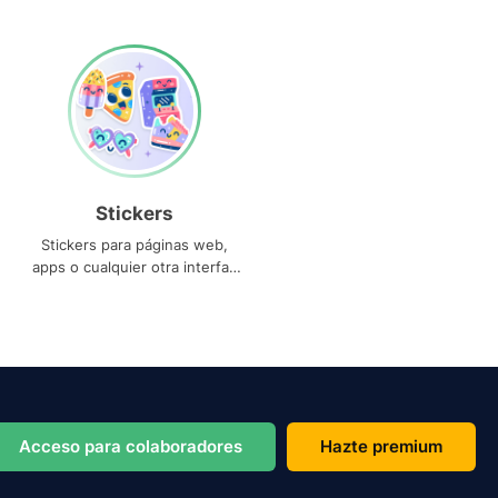
Stickers
Stickers para páginas web,
apps o cualquier otra interfaz
que necesites
Acceso para colaboradores
Hazte premium