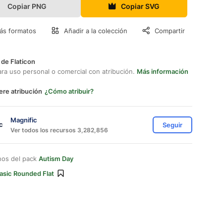
Copiar PNG
Copiar SVG
ás formatos
Añadir a la colección
Compartir
 de Flaticon
ara uso personal o comercial con atribución.
Más información
ere atribución
¿Cómo atribuir?
Magnific
Seguir
Ver todos los recursos 3,282,856
nos del pack
Autism Day
asic Rounded Flat