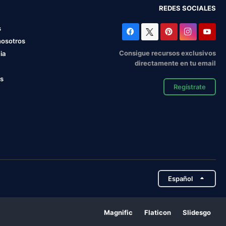
REDES SOCIALES
s
nosotros
Consigue recursos exclusivos
ia
directamente en tu email
os
Regístrate
Español
Magnific
Flaticon
Slidesgo