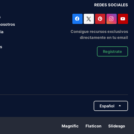
REDES SOCIALES
s
nosotros
Consigue recursos exclusivos
ia
directamente en tu email
os
Regístrate
Español
Magnific
Flaticon
Slidesgo