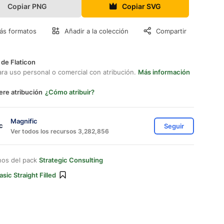
Copiar PNG
Copiar SVG
ás formatos
Añadir a la colección
Compartir
 de Flaticon
ara uso personal o comercial con atribución.
Más información
ere atribución
¿Cómo atribuir?
Magnific
Seguir
Ver todos los recursos 3,282,856
nos del pack
Strategic Consulting
asic Straight Filled