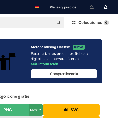
Planes y precios
Colecciones
0
Merchandising License
NUEVO
Personaliza tus productos físicos y
digitales con nuestros iconos
Más información
Comprar licencia
go icono gratis
PNG
SVG
512px