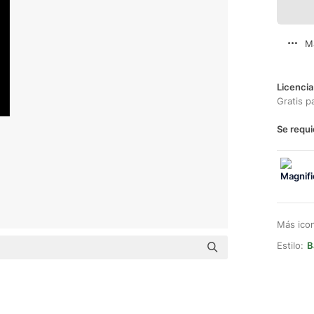
M
Licencia
Gratis p
Se requi
Más ico
Estilo:
B