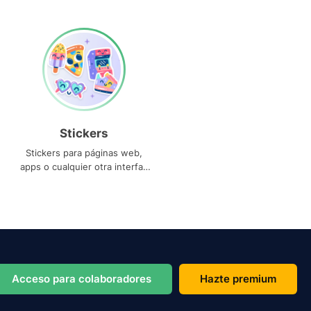
Stickers
Stickers para páginas web,
apps o cualquier otra interfaz
que necesites
Acceso para colaboradores
Hazte premium