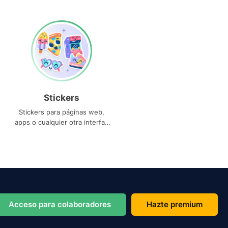
Stickers
Stickers para páginas web,
apps o cualquier otra interfaz
que necesites
Acceso para colaboradores
Hazte premium