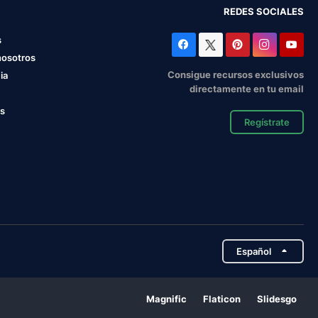
REDES SOCIALES
s
nosotros
Consigue recursos exclusivos
ia
directamente en tu email
os
Regístrate
Español
Magnific
Flaticon
Slidesgo