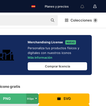
Planes y precios
Colecciones
0
Merchandising License
NUEVO
Personaliza tus productos físicos y
digitales con nuestros iconos
Más información
Comprar licencia
icono gratis
PNG
SVG
512px