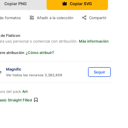
Copiar PNG
Copiar SVG
ás formatos
Añadir a la colección
Compartir
 de Flaticon
ara uso personal o comercial con atribución.
Más información
ere atribución
¿Cómo atribuir?
Magnific
Seguir
Ver todos los recursos 3,282,856
nos del pack
Art
asic Straight Filled