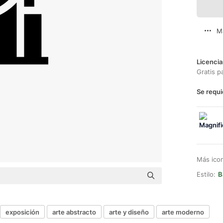
M
Licencia
Gratis p
Se requi
Más ico
Estilo:
B
exposición
arte abstracto
arte y diseño
arte moderno