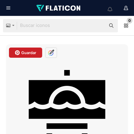
0
Guardar