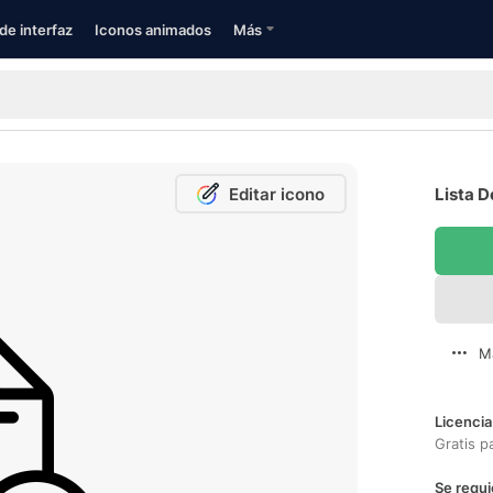
de interfaz
Iconos animados
Más
Editar icono
Lista D
M
Licencia
Gratis p
Se requi