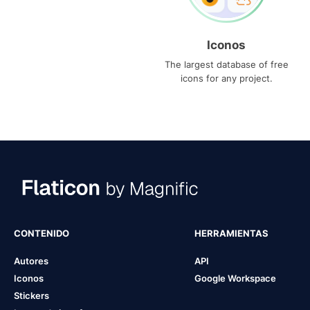
Iconos
The largest database of free
icons for any project.
CONTENIDO
HERRAMIENTAS
Autores
API
Iconos
Google Workspace
Stickers