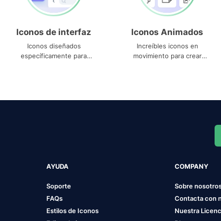
Iconos de interfaz
Iconos Animados
Iconos diseñados
Increíbles iconos en
específicamente para
movimiento para crear
interfaces
proyectos dinámicos
AYUDA
COMPANY
Soporte
Sobre nosotro
FAQs
Contacta con 
Estilos de Iconos
Nuestra Licenc