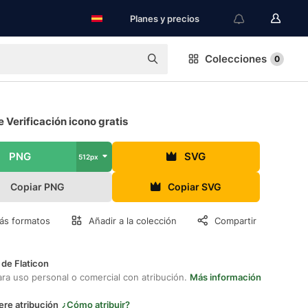
Planes y precios
Colecciones
0
e Verificación icono gratis
PNG
SVG
512px
Copiar PNG
Copiar SVG
ás formatos
Añadir a la colección
Compartir
 de Flaticon
ara uso personal o comercial con atribución.
Más información
ere atribución
¿Cómo atribuir?