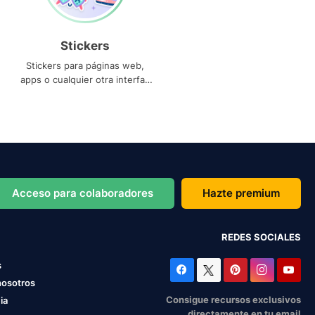
Stickers
Stickers para páginas web,
apps o cualquier otra interfaz
que necesites
Acceso para colaboradores
Hazte premium
REDES SOCIALES
s
nosotros
Consigue recursos exclusivos
ia
directamente en tu email