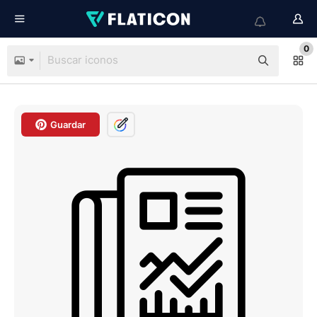
0
Guardar