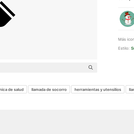
Más ico
Estilo:
S
ínica de salud
llamada de socorro
herramientas y utensilios
ll