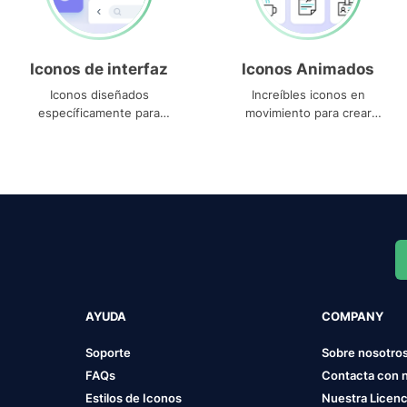
Iconos de interfaz
Iconos Animados
Iconos diseñados
Increíbles iconos en
específicamente para
movimiento para crear
interfaces
proyectos dinámicos
AYUDA
COMPANY
Soporte
Sobre nosotro
FAQs
Contacta con 
Estilos de Iconos
Nuestra Licenc