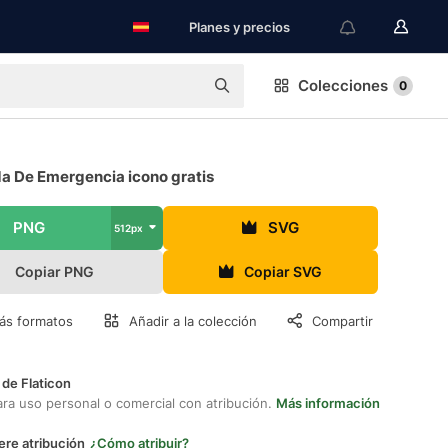
Planes y precios
Colecciones
0
a De Emergencia icono gratis
PNG
SVG
512px
Copiar PNG
Copiar SVG
ás formatos
Añadir a la colección
Compartir
 de Flaticon
ara uso personal o comercial con atribución.
Más información
ere atribución
¿Cómo atribuir?