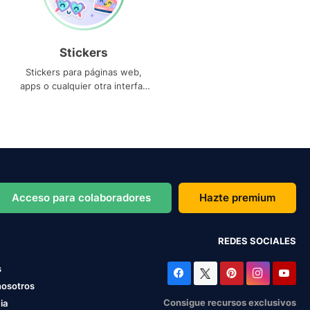
Stickers
Stickers para páginas web,
apps o cualquier otra interfaz
que necesites
Acceso para colaboradores
Hazte premium
REDES SOCIALES
s
nosotros
Consigue recursos exclusivos
ia