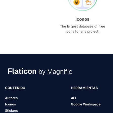
Iconos
The largest database of free
icons for any project.
CONTENIDO
HERRAMIENTAS
Autores
API
Iconos
Google Workspace
Stickers