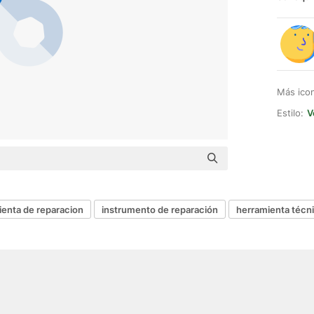
Más ico
Estilo:
V
ienta de reparacion
instrumento de reparación
herramienta técn