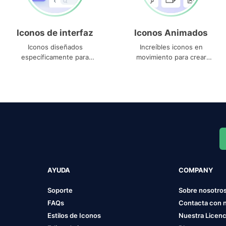
Iconos de interfaz
Iconos Animados
Iconos diseñados
Increíbles iconos en
específicamente para
movimiento para crear
interfaces
proyectos dinámicos
AYUDA
COMPANY
Soporte
Sobre nosotro
FAQs
Contacta con 
Estilos de Iconos
Nuestra Licenc