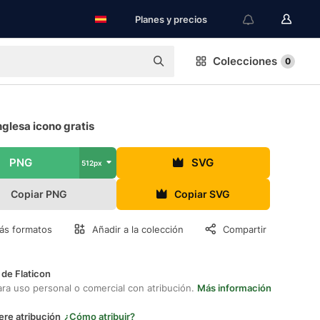
Planes y precios
Colecciones
0
nglesa icono gratis
PNG
SVG
512px
Copiar PNG
Copiar SVG
ás formatos
Añadir a la colección
Compartir
 de Flaticon
ara uso personal o comercial con atribución.
Más información
ere atribución
¿Cómo atribuir?