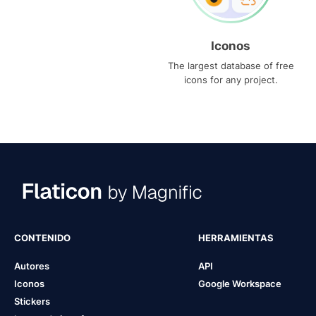
Iconos
The largest database of free
icons for any project.
CONTENIDO
HERRAMIENTAS
Autores
API
Iconos
Google Workspace
Stickers