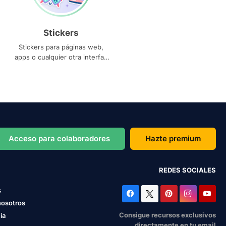
Stickers
Stickers para páginas web,
apps o cualquier otra interfaz
que necesites
Acceso para colaboradores
Hazte premium
REDES SOCIALES
s
nosotros
Consigue recursos exclusivos
ia
directamente en tu email