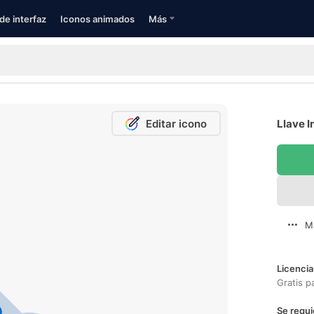
de interfaz
Iconos animados
Más
Editar icono
Llave I
M
Licencia
Gratis p
Se requi