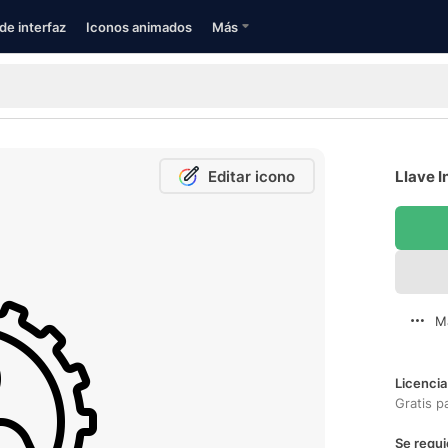
de interfaz
Iconos animados
Más
Editar icono
Llave I
M
Licencia
Gratis p
Se requi