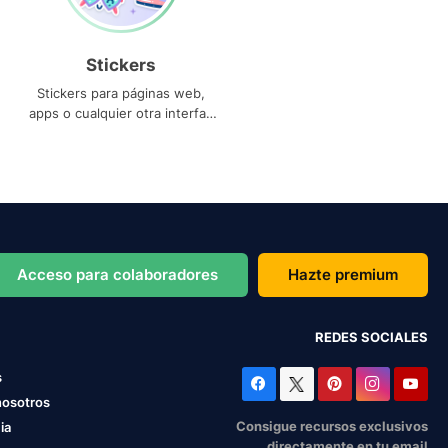
Stickers
Stickers para páginas web,
apps o cualquier otra interfaz
que necesites
Acceso para colaboradores
Hazte premium
REDES SOCIALES
s
nosotros
Consigue recursos exclusivos
ia
directamente en tu email