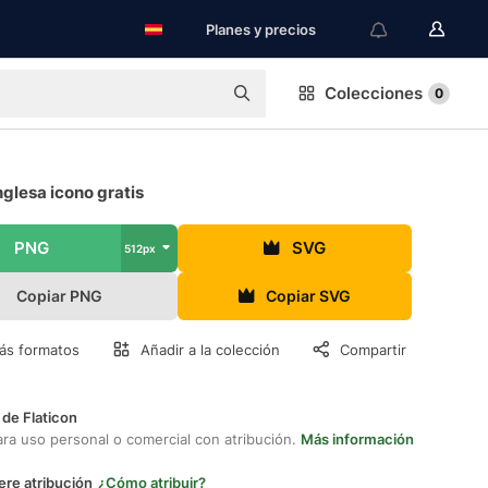
Planes y precios
Colecciones
0
nglesa icono gratis
PNG
SVG
512px
Copiar PNG
Copiar SVG
ás formatos
Añadir a la colección
Compartir
 de Flaticon
ara uso personal o comercial con atribución.
Más información
ere atribución
¿Cómo atribuir?