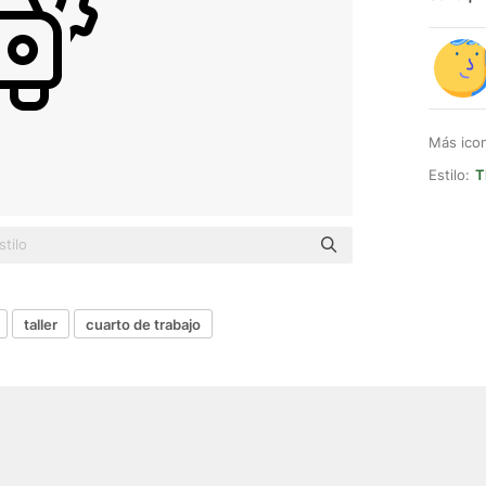
Más ico
Estilo:
T
taller
cuarto de trabajo