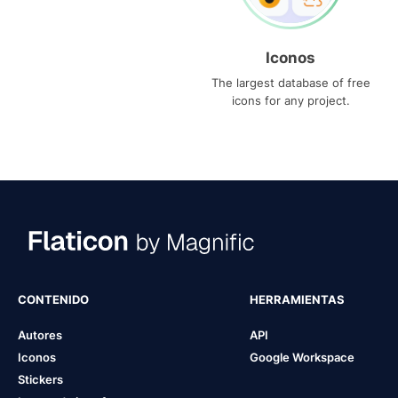
Iconos
The largest database of free
icons for any project.
CONTENIDO
HERRAMIENTAS
Autores
API
Iconos
Google Workspace
Stickers