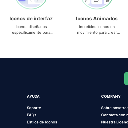
Iconos de interfaz
Iconos Animados
Iconos diseñados
Increíbles iconos en
específicamente para
movimiento para crear
interfaces
proyectos dinámicos
AYUDA
COMPANY
Soporte
Sobre nosotro
FAQs
Contacta con 
Estilos de Iconos
Nuestra Licenc