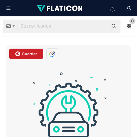
0
Guardar