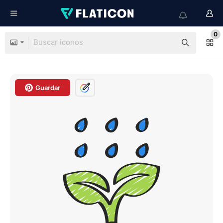
0
Guardar