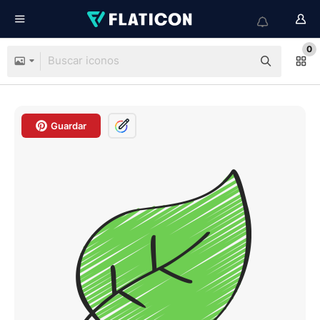
0
Guardar