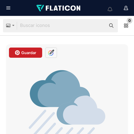
0
Guardar