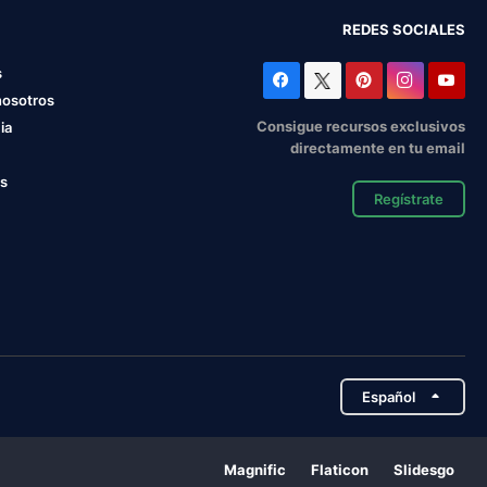
REDES SOCIALES
s
nosotros
Consigue recursos exclusivos
ia
directamente en tu email
os
Regístrate
Español
Magnific
Flaticon
Slidesgo