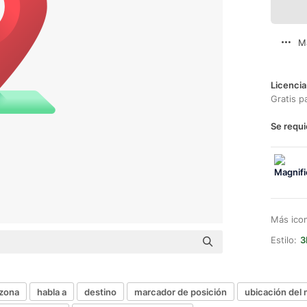
M
Licencia
Gratis p
Se requi
Más ico
Estilo:
3
zona
habla a
destino
marcador de posición
ubicación del