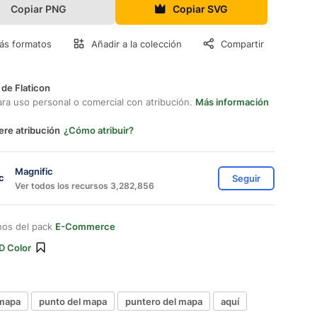
Copiar PNG
Copiar SVG
ás formatos
Añadir a la colección
Compartir
 de Flaticon
ara uso personal o comercial con atribución.
Más información
ere atribución
¿Cómo atribuir?
Magnific
Seguir
Ver todos los recursos 3,282,856
nos del pack
E-Commerce
D Color
 mapa
punto del mapa
puntero del mapa
aquí