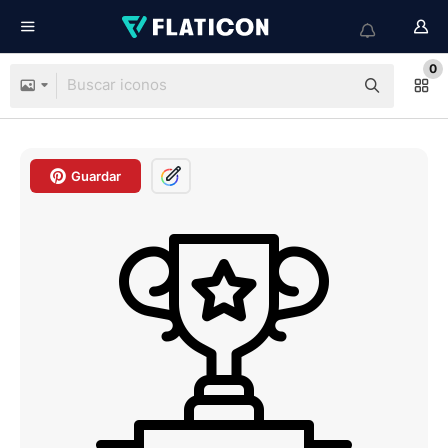
0
Guardar