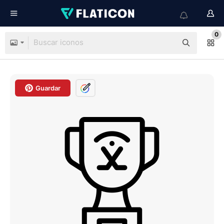
0
Guardar