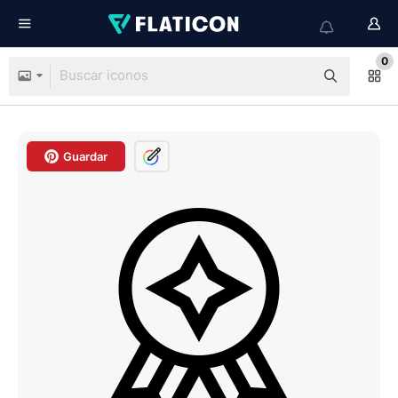
0
Guardar