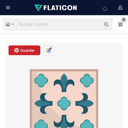
0
Guardar