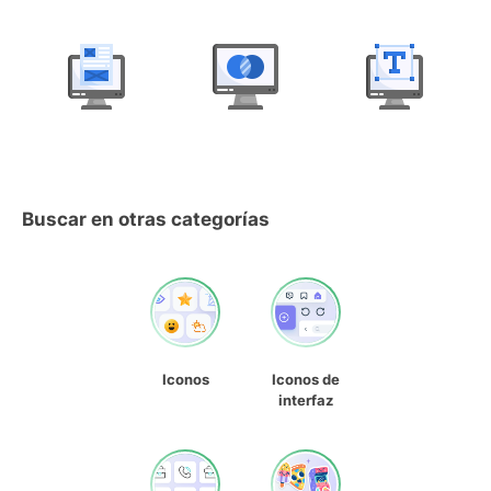
Buscar en otras categorías
Iconos
Iconos de
interfaz