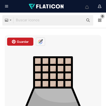
0
Guardar