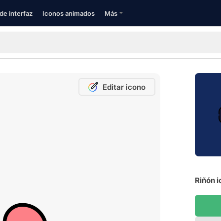
de interfaz
Iconos animados
Más
Editar icono
Riñón i