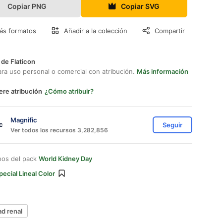
Copiar PNG
Copiar SVG
ás formatos
Añadir a la colección
Compartir
 de Flaticon
ara uso personal o comercial con atribución.
Más información
ere atribución
¿Cómo atribuir?
Magnific
Seguir
Ver todos los recursos 3,282,856
nos del pack
World Kidney Day
pecial Lineal Color
d renal