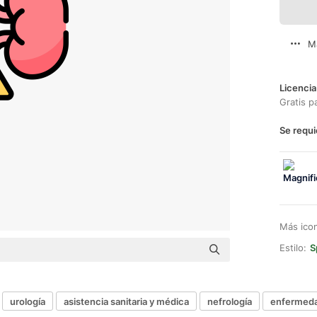
M
Licencia
Gratis p
Se requi
Más ico
Estilo:
S
urología
asistencia sanitaria y médica
nefrología
enfermeda