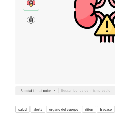
Special Lineal color
salud
alerta
órgano del cuerpo
riñón
fracaso