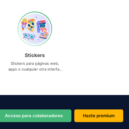
Stickers
Stickers para páginas web,
apps o cualquier otra interfaz
que necesites
Acceso para colaboradores
Hazte premium