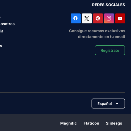
REDES SOCIALES
s
nosotros
Consigue recursos exclusivos
ia
directamente en tu email
os
Regístrate
Español
Magnific
Flaticon
Slidesgo