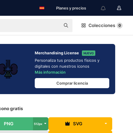
Planes y precios
Colecciones
0
Merchandising License
NUEVO
Personaliza tus productos físicos y
digitales con nuestros iconos
Más información
Comprar licencia
cono gratis
PNG
SVG
512px