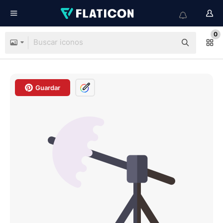
0
Guardar