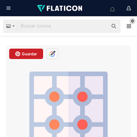
0
Guardar