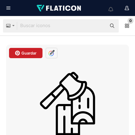
0
Guardar