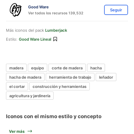
Good Ware
Seguir
Ver todos los recursos 139,532
Más iconos del pack
Lumberjack
Estilo:
Good Ware Lineal
madera
equipo
corte de madera
hacha
hacha de madera
herramienta de trabajo
leñador
el cortar
construcción y herramientas
agricultura y jardinería
Iconos con el mismo estilo y concepto
Ver más