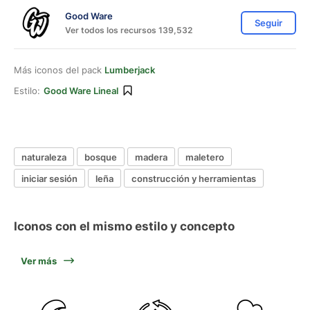
Good Ware
Seguir
Ver todos los recursos 139,532
Más iconos del pack
Lumberjack
Estilo:
Good Ware Lineal
naturaleza
bosque
madera
maletero
iniciar sesión
leña
construcción y herramientas
Iconos con el mismo estilo y concepto
Ver más