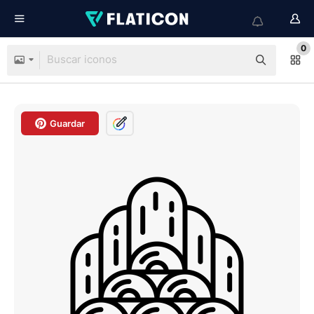
0
Guardar