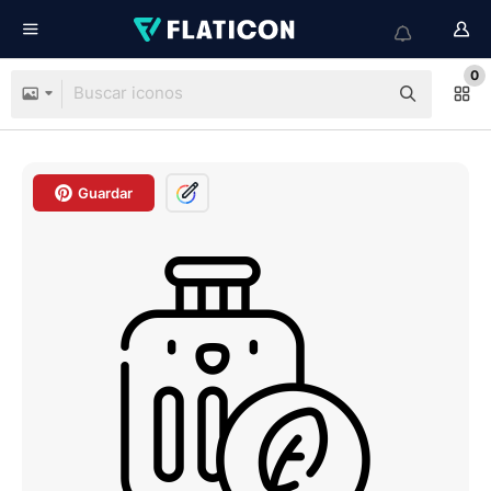
0
Guardar