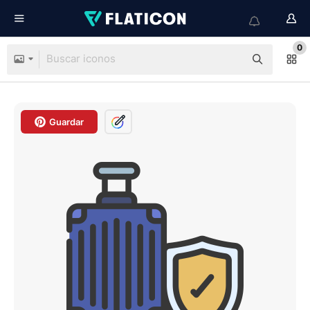
0
Guardar