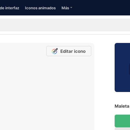
de interfaz
Iconos animados
Más
Editar icono
Maleta 