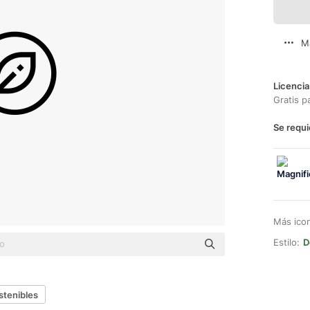
M
Licencia
Gratis p
Se requi
Más ico
Estilo:
D
stenibles