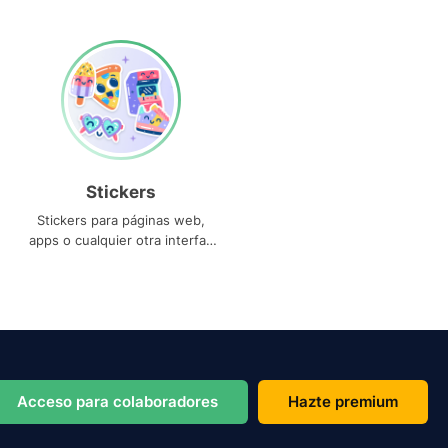
Stickers
Stickers para páginas web,
apps o cualquier otra interfaz
que necesites
Acceso para colaboradores
Hazte premium