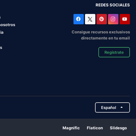
REDES SOCIALES
s
nosotros
Consigue recursos exclusivos
ia
directamente en tu email
os
Regístrate
Español
Magnific
Flaticon
Slidesgo