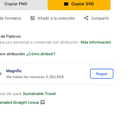
Copiar PNG
Copiar SVG
ás formatos
Añadir a la colección
Compartir
 de Flaticon
ara uso personal o comercial con atribución.
Más información
ere atribución
¿Cómo atribuir?
Magnific
Seguir
Ver todos los recursos 3,282,856
nos del pack
Sustainable Travel
etailed Straight Lineal