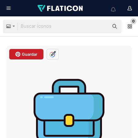
0
Guardar