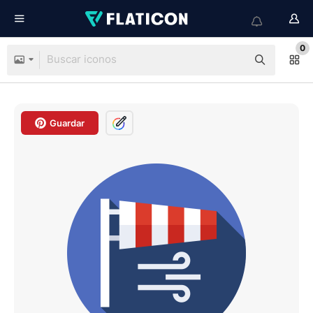
0
Guardar