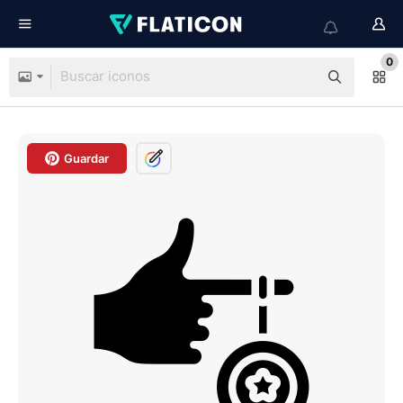
0
Guardar