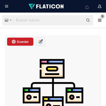
0
Guardar