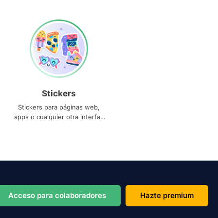
Stickers
Stickers para páginas web,
apps o cualquier otra interfaz
que necesites
Acceso para colaboradores
Hazte premium