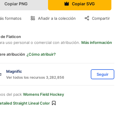
Copiar PNG
Copiar SVG
ás formatos
Añadir a la colección
Compartir
 de Flaticon
ara uso personal o comercial con atribución.
Más información
ere atribución
¿Cómo atribuir?
Magnific
Seguir
Ver todos los recursos 3,282,856
nos del pack
Womens Field Hockey
etailed Straight Lineal Color