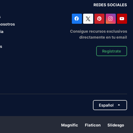
REDES SOCIALES
s
nosotros
Consigue recursos exclusivos
ia
directamente en tu email
os
Regístrate
Español
Magnific
Flaticon
Slidesgo