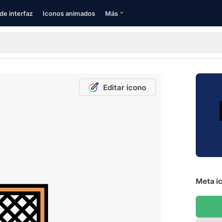
de interfaz
Iconos animados
Más
Editar icono
Meta ic