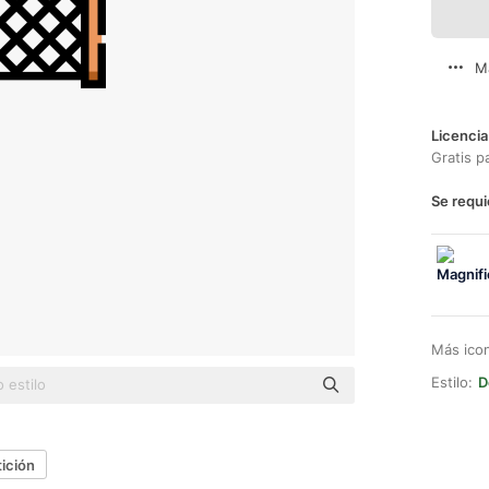
M
Licencia
Gratis p
Se requi
Más ico
Estilo:
D
ición