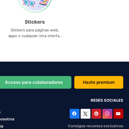
Stickers
Stickers para páginas web,
apps o cualquier otra interfaz
que necesites
Acceso para colaboradores
Hazte premium
REDES SOCIALES
s
nosotros
Consigue recursos exclusivos
ia