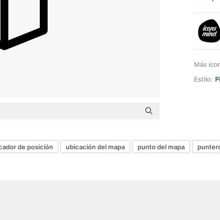
Más ico
Estilo:
P
ador de posición
ubicación del mapa
punto del mapa
punter