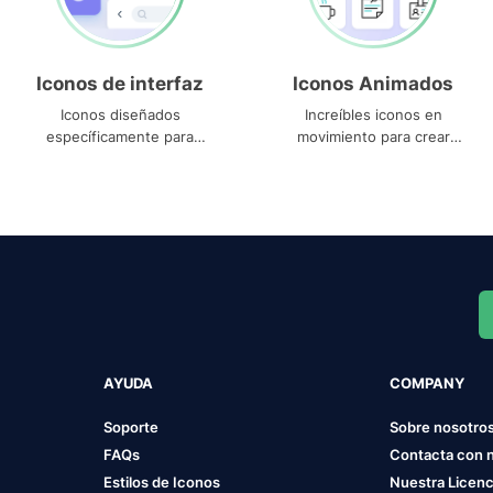
Iconos de interfaz
Iconos Animados
Iconos diseñados
Increíbles iconos en
específicamente para
movimiento para crear
interfaces
proyectos dinámicos
AYUDA
COMPANY
Soporte
Sobre nosotro
FAQs
Contacta con 
Estilos de Iconos
Nuestra Licenc