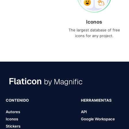
Iconos
The largest database of free
icons for any project.
CONTENIDO
HERRAMIENTAS
Autores
API
Iconos
Google Workspace
Stickers