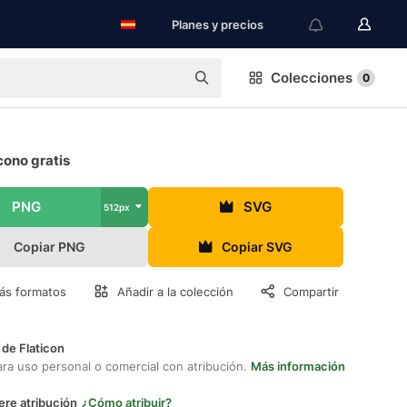
Planes y precios
Colecciones
0
cono gratis
PNG
SVG
512px
Copiar PNG
Copiar SVG
ás formatos
Añadir a la colección
Compartir
 de Flaticon
ara uso personal o comercial con atribución.
Más información
ere atribución
¿Cómo atribuir?