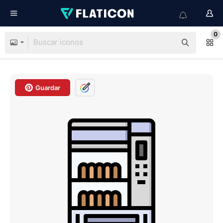
0
Guardar