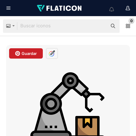
0
Guardar